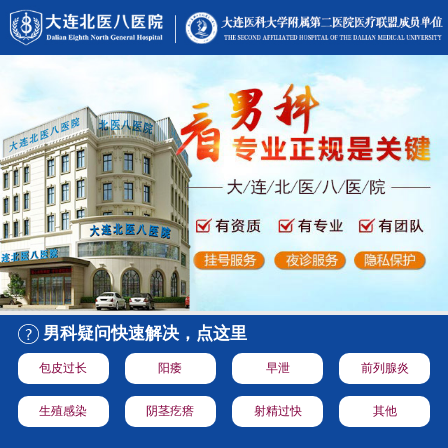
男科疑问快速解决，点这里
包皮过长
阳痿
早泄
前列腺炎
生殖感染
阴茎疙瘩
射精过快
其他