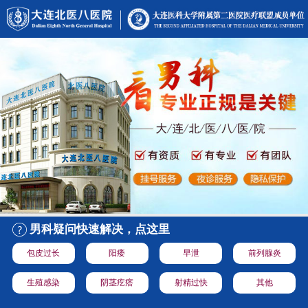
男科疑问快速解决，点这里
包皮过长
阳痿
早泄
前列腺炎
生殖感染
阴茎疙瘩
射精过快
其他